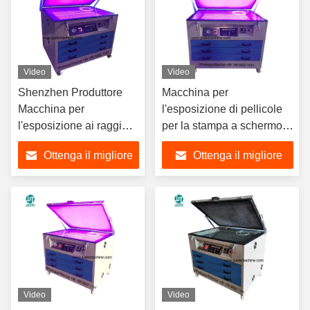
Video
Video
Shenzhen Produttore
Macchina per
Macchina per
l'esposizione di pellicole
l'esposizione ai raggi
per la stampa a schermo
UV a LED
con serigrafia flessibile a
Ottenga il migliore
Ottenga il migliore
LED
prezzo
prezzo
Video
Video