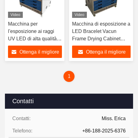
Video
Video
Macchina per
Macchina di esposizione a
l'esposizione ai raggi
LED Bracelet Vacun
UV LED di alta qualità
Frame Drying Cabinet
Asciugatrice Armadio
Macchina di esposizione a
Ottenga il migliore
Ottenga il migliore
Unità di esposizione ai
UV per la stampa a pad
raggi UV Macchina per
per la produzione di lastre
prezzo
prezzo
la stampa a schermo
a schermo di seta
Esposizione a rotazione
1
Contatti
Contatti:
Miss. Erica
Telefono:
+86-188-2025-6376