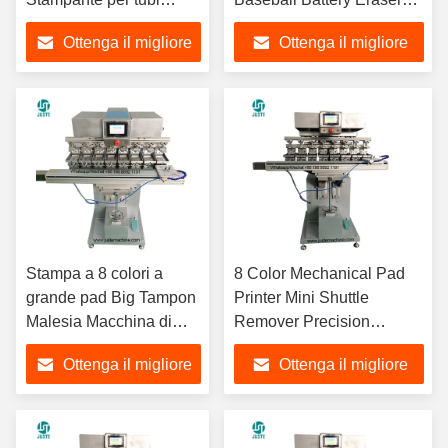
medici Abbigliamento T-
Pad Stampa Macchina Per
Ottenga il migliore
Ottenga il migliore
shirt T-shirt T-shirt matita
Mixer Grinder Earphone
tessuto Cubo
prezzo
prezzo
Stampa a 8 colori a
8 Color Mechanical Pad
grande pad Big Tampon
Printer Mini Shuttle
Malesia Macchina di
Remover Precision
stampa digitale a grande
Economic Pad Printing
Ottenga il migliore
Ottenga il migliore
pad per etichette meno
Machine per giocattoli,
etichette Pen Shades
palloncini e orologi
prezzo
prezzo
Wine Glass