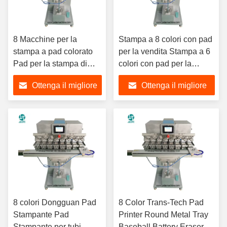
8 Macchine per la
Stampa a 8 colori con pad
stampa a pad colorato
per la vendita Stampa a 6
Pad per la stampa di
colori con pad per la
pellicole Fuji Cliché
stampa di cappelli rigidi
Ottenga il migliore
Ottenga il migliore
positivo Placca in
Assorbente di hockey
acciaio di plastica
Puck Lego
prezzo
prezzo
100*100 tazza di caffè in
melamina
8 colori Dongguan Pad
8 Color Trans-Tech Pad
Stampante Pad
Printer Round Metal Tray
Stampante per tubi
Baseball Battery Eraser