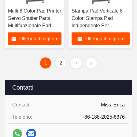
Multi 8 Color Pad Printer
Stampa Pad Verticale 8
Servo Shutter Parts
Colori Stampa Pad
Multifunzionale Pad
Indipendente Per
Stampa Macchina Per
Computer Tastiera
Ottenga il migliore
Ottenga il migliore
Sacchetto Di Carta Usb
Playmat Mouse Calzature
Satellite Deep Dish
Pad Fritura
prezzo
prezzo
1
2
Contatti
Contatti:
Miss. Erica
Telefono:
+86-188-2025-6376