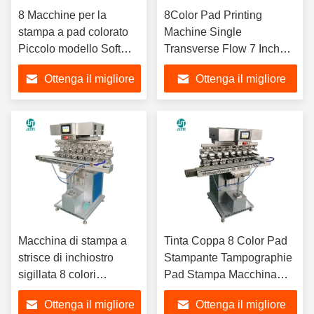
8 Macchine per la
8Color Pad Printing
stampa a pad colorato
Machine Single
Piccolo modello Soft
Transverse Flow 7 Inch
Pad Printer con parti di
Voltran Line Pad Printer
Ottenga il migliore
Ottenga il migliore
ricambio di plastica
Con PLC Ceramic Ring
Controller Materiali
Holder Shaft
prezzo
prezzo
Doctor Blade
Macchina di stampa a
Tinta Coppa 8 Color Pad
strisce di inchiostro
Stampante Tampographie
sigillata 8 colori
Pad Stampa Macchina
completamente
Con Accessori Silicio
Ottenga il migliore
Ottenga il migliore
automatica stampografia
Gomma Bumper Phone