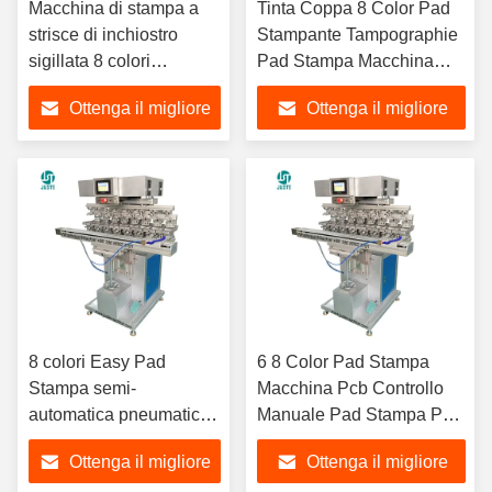
Macchina di stampa a
Tinta Coppa 8 Color Pad
strisce di inchiostro
Stampante Tampographie
sigillata 8 colori
Pad Stampa Macchina
completamente
Con Accessori Silicio
Ottenga il migliore
Ottenga il migliore
automatica stampografia
Gomma Bumper Phone
a gravura Maquina
Case Vernice
prezzo
prezzo
Clipper Blade Used Pad
Printer
8 colori Easy Pad
6 8 Color Pad Stampa
Stampa semi-
Macchina Pcb Controllo
automatica pneumatica
Manuale Pad Stampa Per
Mini Pad Stampa per
Il Cuore Label Nylon
Ottenga il migliore
Ottenga il migliore
carta di tracciamento A3
Nastro Braccialetti