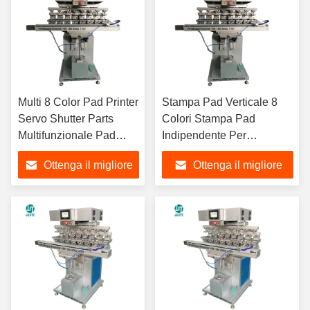
Multi 8 Color Pad Printer
Stampa Pad Verticale 8
Servo Shutter Parts
Colori Stampa Pad
Multifunzionale Pad
Indipendente Per
Stampa Macchina Per
Computer Tastiera
Ottenga il migliore
Ottenga il migliore
Sacchetto Di Carta Usb
Playmat Mouse Calzature
Satellite Deep Dish
Pad Fritura
prezzo
prezzo