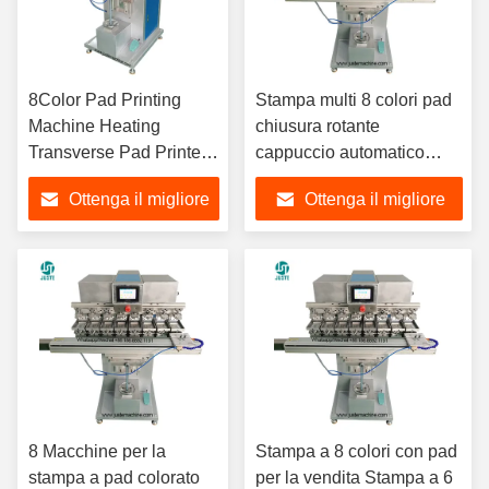
8Color Pad Printing
Stampa multi 8 colori pad
Machine Heating
chiusura rotante
Transverse Pad Printer
cappuccio automatico
per maniglia in legno
automatizzazione San
Ottenga il migliore
Ottenga il migliore
Regolare di bilancia in
Pad Stampa per pantofole
ciotola per cani in
di misura
prezzo
prezzo
ceramica
8 Macchine per la
Stampa a 8 colori con pad
stampa a pad colorato
per la vendita Stampa a 6