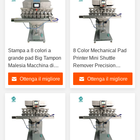
Stampa a 8 colori a
8 Color Mechanical Pad
grande pad Big Tampon
Printer Mini Shuttle
Malesia Macchina di
Remover Precision
stampa digitale a grande
Economic Pad Printing
Ottenga il migliore
Ottenga il migliore
pad per etichette meno
Machine per giocattoli,
etichette Pen Shades
palloncini e orologi
prezzo
prezzo
Wine Glass