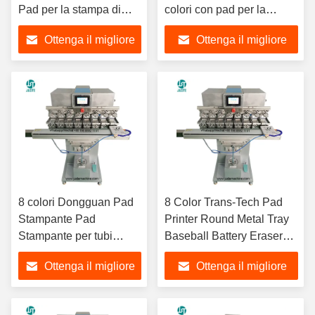
Pad per la stampa di
colori con pad per la
pellicole Fuji Cliché
stampa di cappelli rigidi
Ottenga il migliore
Ottenga il migliore
positivo Placca in
Assorbente di hockey
acciaio di plastica
Puck Lego
prezzo
prezzo
100*100 tazza di caffè in
melamina
8 colori Dongguan Pad
8 Color Trans-Tech Pad
Stampante Pad
Printer Round Metal Tray
Stampante per tubi
Baseball Battery Eraser
medici Abbigliamento T-
Pad Stampa Macchina Per
Ottenga il migliore
Ottenga il migliore
shirt T-shirt T-shirt matita
Mixer Grinder Earphone
tessuto Cubo
prezzo
prezzo