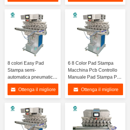
a gravura Maquina
Case Vernice
prezzo
prezzo
Clipper Blade Used Pad
Printer
8 colori Easy Pad
6 8 Color Pad Stampa
Stampa semi-
Macchina Pcb Controllo
automatica pneumatica
Manuale Pad Stampa Per
Mini Pad Stampa per
Il Cuore Label Nylon
Ottenga il migliore
Ottenga il migliore
carta di tracciamento A3
Nastro Braccialetti
Micro SD Card
Caramelle
prezzo
prezzo