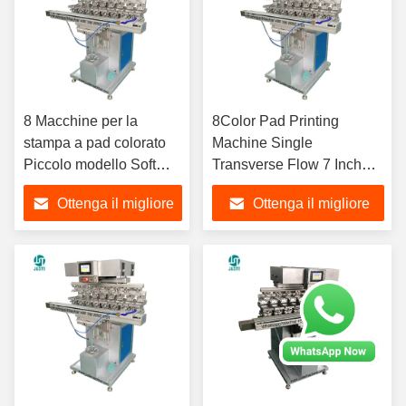
8 Macchine per la
8Color Pad Printing
stampa a pad colorato
Machine Single
Piccolo modello Soft
Transverse Flow 7 Inch
Pad Printer con parti di
Voltran Line Pad Printer
Ottenga il migliore
Ottenga il migliore
ricambio di plastica
Con PLC Ceramic Ring
Controller Materiali
Holder Shaft
prezzo
prezzo
Doctor Blade