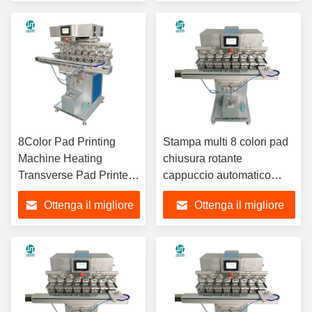
Micro SD Card
Caramelle
prezzo
prezzo
8Color Pad Printing
Stampa multi 8 colori pad
Machine Heating
chiusura rotante
Transverse Pad Printer
cappuccio automatico
per maniglia in legno
automatizzazione San
Ottenga il migliore
Ottenga il migliore
Regolare di bilancia in
Pad Stampa per pantofole
ciotola per cani in
di misura
prezzo
prezzo
ceramica