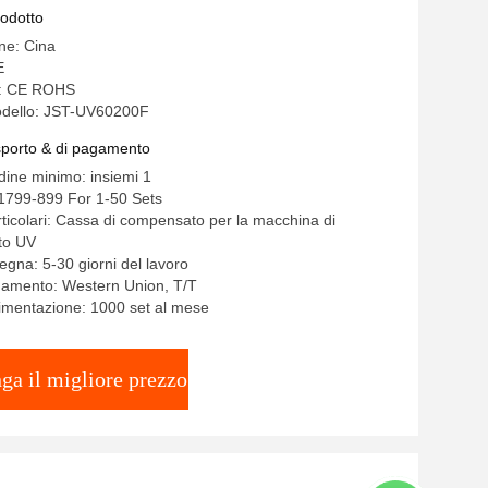
 Automatico 1300 Vernice Accufab
rodotto
ine: Cina
E
ne: CE ROHS
dello: JST-UV60200F
asporto & di pagamento
rdine minimo: insiemi 1
1799-899 For 1-50 Sets
rticolari: Cassa di compensato per la macchina di
to UV
egna: 5-30 giorni del lavoro
gamento: Western Union, T/T
limentazione: 1000 set al mese
ga il migliore prezzo