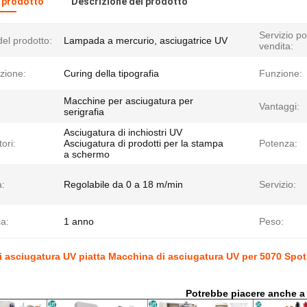
l prodotto
Descrizione del prodotto
Servizio po
el prodotto:
Lampada a mercurio, asciugatrice UV
vendita:
zione:
Curing della tipografia
Funzione:
Macchine per asciugatura per
Vantaggi:
serigrafia
Asciugatura di inchiostri UV
tori:
Asciugatura di prodotti per la stampa
Potenza:
a schermo
à:
Regolabile da 0 a 18 m/min
Servizio:
a:
1 anno
Peso:
 asciugatura UV piatta Macchina di asciugatura UV per 5070 Spo
Potrebbe piacere anche a