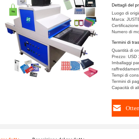
Pavimento
Dettagli del p
Luogo di orig
Marca: JUST
Certificazio
Numero di mo
Termini di tr
Quantità di o
Prezzo: USD 
Imballaggi pa
raffreddamen
Tempi di cons
Termini di pa
Capacità di a
Otten