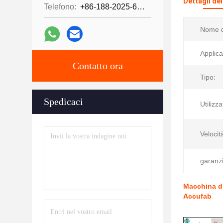
Dettagli de
Telefono:
+86-188-2025-6376
Nome d
Applica
Contatto ora
Tipo:
Spedicaci
Utilizza
Velocit
garanzi
Macchina di
Accufab