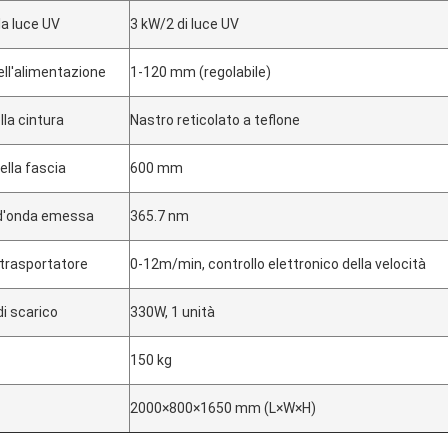
la luce UV
3 kW/2 di luce UV
ell'alimentazione
1-120 mm (regolabile)
lla cintura
Nastro reticolato a teflone
ella fascia
600 mm
d'onda emessa
365.7 nm
 trasportatore
0-12m/min, controllo elettronico della velocità
di scarico
330W, 1 unità
150 kg
2000×800×1650 mm (L×W×H)