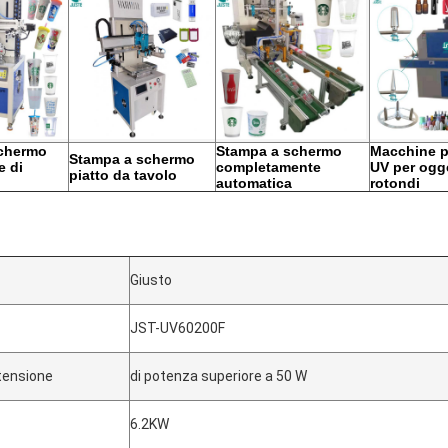
chermo
Stampa a schermo
Macchine p
Stampa a schermo
e di
completamente
UV per ogge
piatto da tavolo
automatica
rotondi
Giusto
JST-UV60200F
 tensione
di potenza superiore a 50 W
6.2KW