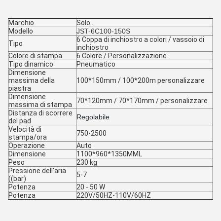
Marchio
Solo...
Modello
JST-6C100-150S
6 Coppa di inchiostro a colori / vassoio di
Tipo
inchiostro
Colore di stampa
6 Colore / Personalizzazione
Tipo dinamico
Pneumatico
Dimensione
massima della
100*150mm / 100*200m personalizzare
piastra
Dimensione
70*120mm / 70*170mm / personalizzare
massima di stampa
Distanza di scorrere
Regolabile
del pad
Velocità di
750-2500
stampa/ora
Operazione
Auto
Dimensione
1100*960*1350MML
Peso
230 kg
Pressione dell'aria
5-7
((bar)
Potenza
20 - 50 W
Potenza
220V/50HZ-110V/60HZ