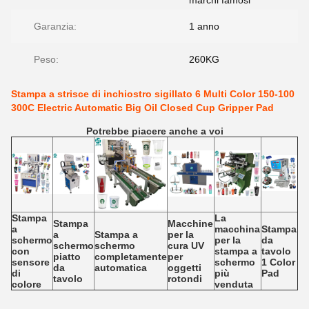
marchi famosi
Garanzia:
1 anno
Peso:
260KG
Stampa a strisce di inchiostro sigillato 6 Multi Color 150-100
300C Electric Automatic Big Oil Closed Cup Gripper Pad
Potrebbe piacere anche a voi
Stampa
La
Stampa
Macchine
a
macchina
Stampa
a
Stampa a
per la
schermo
per la
da
schermo
schermo
cura UV
con
stampa a
tavolo
piatto
completamente
per
sensore
schermo
1 Color
da
automatica
oggetti
di
più
Pad
tavolo
rotondi
colore
venduta